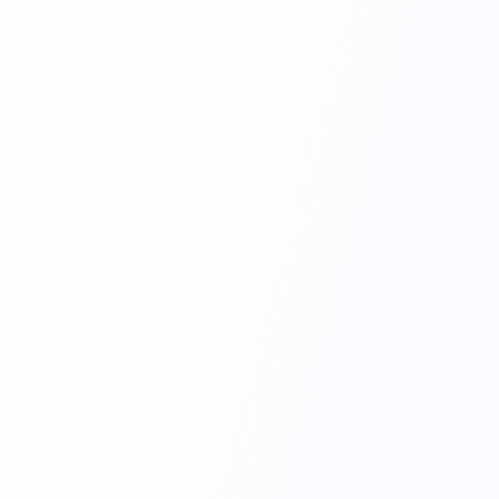
Placa Eletrocirúrgica com Cabo
AP20 - Anel Protetor (uso adulto e pediátrico)
Placa Eletrocirúrgica