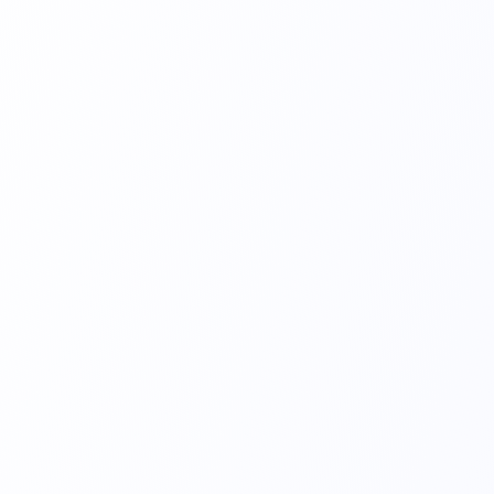
AP10 - Anel Protetor (uso adulto e pediátrico)
Placa Eletrocirúrgica