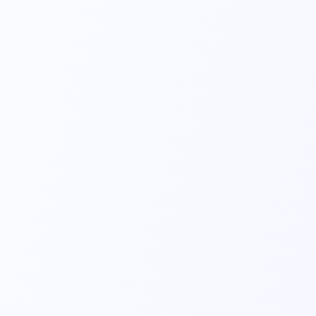
P10 - Uso Pediátrico
Placa Eletrocirúrgica