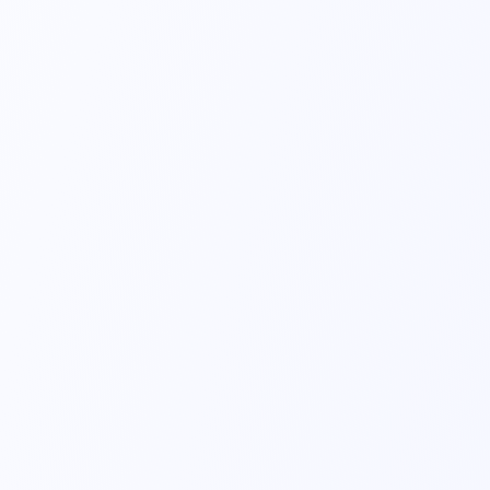
A20 - Uso Adulto
Placa Eletrocirúrgica