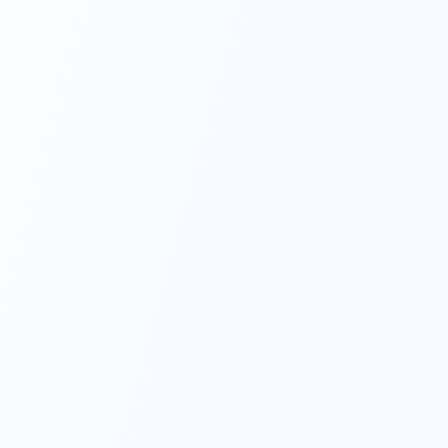
RN10 - Uso Recém Nascido
Placa Eletrocirúrgica
P20 - Uso Pediátrico
Placa Eletrocirúrgica