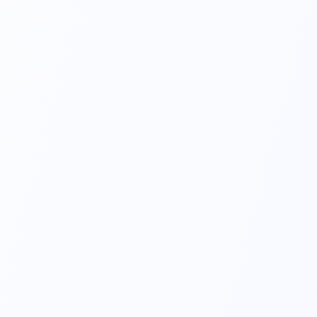
RN20 - Uso Recém Nascido
Placa Eletrocirúrgica