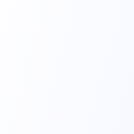
Secagem em aproximadamente 30 segundos;
Campo Cirúrgico Incisional
Promove uma superfície estéril ao redor da incisão 
cirúrgica