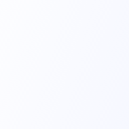
Caneta Eletrocirúrgica
Executam o corte e a coagulação do sangue