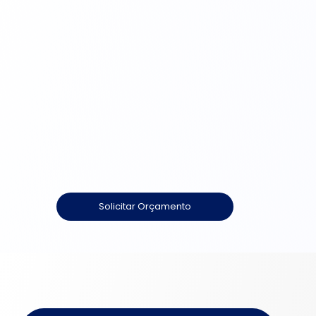
Tricotomizador  Cirúrgico
Evita a ocorrência de microfissuras
Solicitar Orçamento