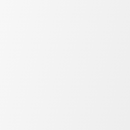
Eletrodo para Monitoramento
Sensor de alta performance e dorso em espuma de PE e 
manuseio