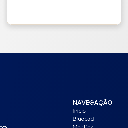
Lançamento
NAVEGAÇÃO
Início
Bluepad
to.
MedPex