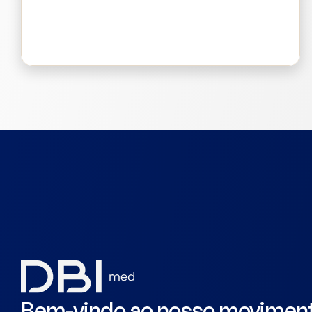
Bluepad
Bem-vindo ao nosso movimen