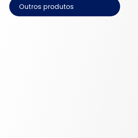
Outros produtos
Protetor de sonda para ultrassom
Bainha feita de látex de borracha natural