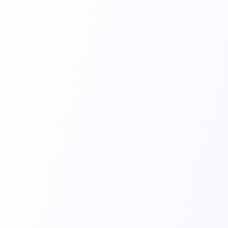
Eletrodo Neonatal 
MP40 - Adulto/Pediátrico
Sensor de alta performance