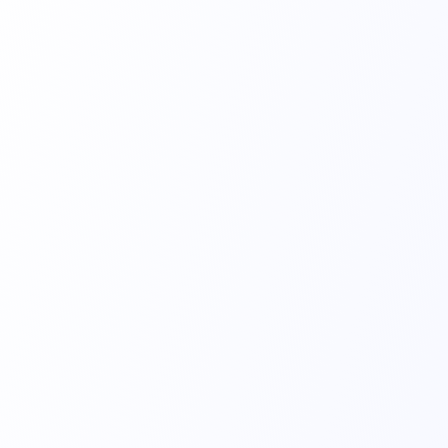
Secagem em aproximadamente 30 segundos;
Campo Cirúrgico Incisional
Promove uma superfície estéril ao redor da incisão 
cirúrgica