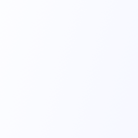
Caneta Eletrocirúrgica
Executam o corte e a coagulação do sangue