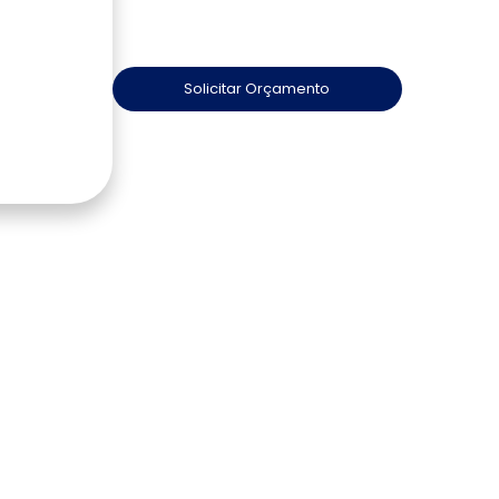
Solicitar Orçamento
Promove barreira microbiana
Secagem em 90 segundos
Mínimo efeito exotérmico
Ideal para Centros Especializados em Q